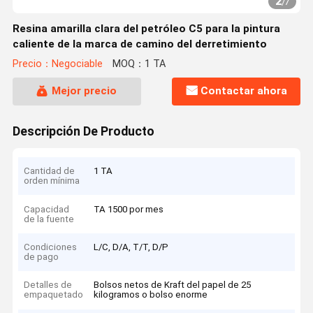
2
/
7
Resina amarilla clara del petróleo C5 para la pintura
caliente de la marca de camino del derretimiento
Precio：Negociable
MOQ：1 TA
Mejor precio
Contactar ahora
Descripción De Producto
Cantidad de
1 TA
orden mínima
Capacidad
TA 1500 por mes
de la fuente
Condiciones
L/C, D/A, T/T, D/P
de pago
Detalles de
Bolsos netos de Kraft del papel de 25
empaquetado
kilogramos o bolso enorme