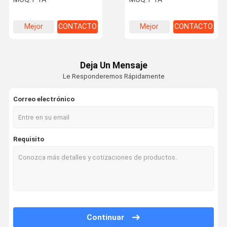
gran capacidad y las
aire
buenas tasas de
transferencia totales
Mejor
CONTACTO
Mejor
CONTACTO
precio
precio
Deja Un Mensaje
Le Responderemos Rápidamente
Correo electrónico
Requisito
Continuar