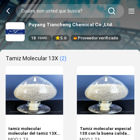
Puyang Tiancheng Chemical Co.,Ltd.
18
5.0
Proveedor verificado
YEARS
Tamiz Molecular 13X
(2)
tamiz molecular
Tamiz molecular especial
molecular del tamiz 13X
13X con la buena calidad
con los adsorbentes de
para la separación del
MOQ:
1 TA
MOQ:
1 TA