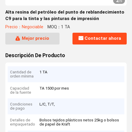
2
/
5
Alta resina del petróleo del punto de reblandecimiento
C9 para la tinta y las pinturas de impresión
Precio：Negociable
MOQ：1 TA
Mejor precio
Contactar ahora
Descripción De Producto
Cantidad de
1 TA
orden mínima
Capacidad
TA 1500 por mes
de la fuente
Condiciones
L/C, T/T,
de pago
Detalles de
Bolsos tejidos plásticos netos 25kg o bolsos
empaquetado
de papel de Kraft